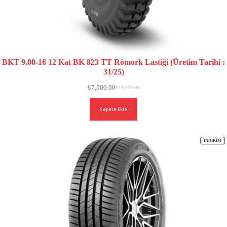
BKT 9.00-16 12 Kat BK 823 TT Römork Lastiği (Üretim Tarihi :
31/25)
₺
7,500.00
₺
13,200.00
Sepete Ekle
İN
İNDIRIM
ÜR