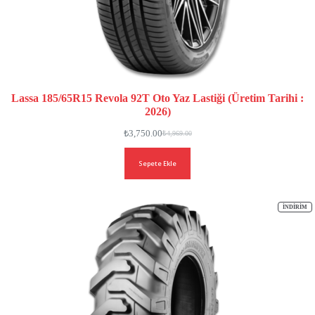
Lassa 185/65R15 Revola 92T Oto Yaz Lastiği (Üretim Tarihi :
2026)
₺
3,750.00
₺
4,969.00
Sepete Ekle
İN
İNDIRIM
ÜR