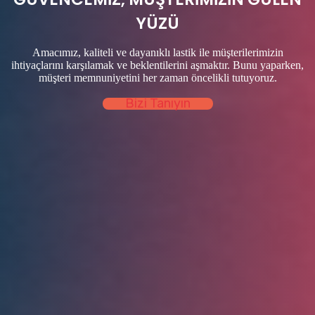
inç jant çapı ile karakterizedir. Bu büyük lastikler, 
maliyet tasarrufu sağlar.
biçerdöverlerin ağırlığı ayrıca yük taşıma ihtiyacı göz 
YÜZÜ
önünde bulundurularak tasarlanmıştır.
Amacımız, kaliteli ve dayanıklı lastik ile müşterilerimizin
ihtiyaçlarını karşılamak ve beklentilerini aşmaktır. Bunu yaparken,
müşteri memnuniyetini her zaman öncelikli tutuyoruz.
Bizi Tanıyın