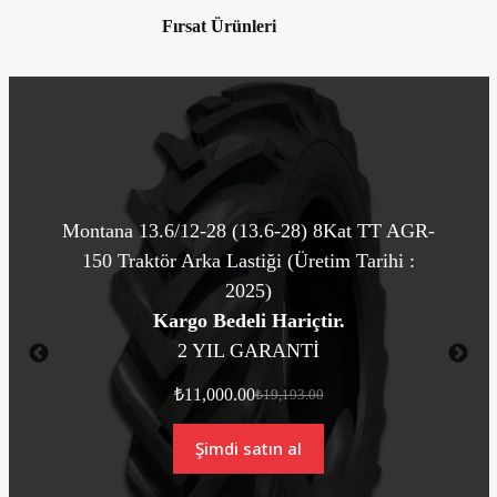
Fırsat Ürünleri
Montana 6.50-16 8 Kat AGF-100 Traktör Ön
Lastiği (Üretim Tarihi : 2024)
Kargo Bedeli Hariçtir.
2 YIL GARANTİ
₺
2,750.00
₺
4,348.00
Şimdi satın al