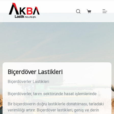
S
k
Shopping
i
cart
p
t
o
c
o
n
t
e
n
t
Biçerdöver Lastikleri
Biçerdöverler Lastikleri
Biçerdöverler, tarım sektöründe hasat işlemlerinde 
önemli bir rol oynayan araçlardır. Bu güçlü makinelerin 
Bir biçerdöverin doğru lastiklerle donatılması, tarladaki 
performansını ve verimliliğini etkileyen önemli 
verimliliği artırır. Biçerdöver lastikleri, geniş ve derin 
unsurlardan biri de biçerdöver lastikleridir. Biçerdöver 