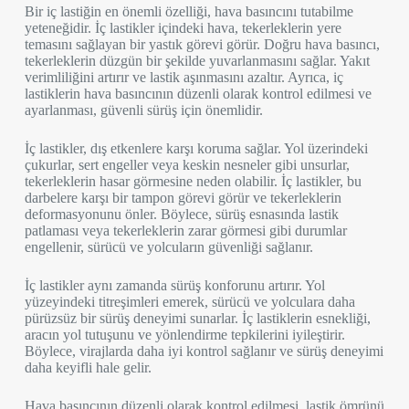
Bir iç lastiğin en önemli özelliği, hava basıncını tutabilme
yeteneğidir. İç lastikler içindeki hava, tekerleklerin yere
temasını sağlayan bir yastık görevi görür. Doğru hava basıncı,
tekerleklerin düzgün bir şekilde yuvarlanmasını sağlar. Yakıt
verimliliğini artırır ve lastik aşınmasını azaltır. Ayrıca, iç
lastiklerin hava basıncının düzenli olarak kontrol edilmesi ve
ayarlanması, güvenli sürüş için önemlidir.
İç lastikler, dış etkenlere karşı koruma sağlar. Yol üzerindeki
çukurlar, sert engeller veya keskin nesneler gibi unsurlar,
tekerleklerin hasar görmesine neden olabilir. İç lastikler, bu
darbelere karşı bir tampon görevi görür ve tekerleklerin
deformasyonunu önler. Böylece, sürüş esnasında lastik
patlaması veya tekerleklerin zarar görmesi gibi durumlar
engellenir, sürücü ve yolcuların güvenliği sağlanır.
İç lastikler aynı zamanda sürüş konforunu artırır. Yol
yüzeyindeki titreşimleri emerek, sürücü ve yolculara daha
pürüzsüz bir sürüş deneyimi sunarlar. İç lastiklerin esnekliği,
aracın yol tutuşunu ve yönlendirme tepkilerini iyileştirir.
Böylece, virajlarda daha iyi kontrol sağlanır ve sürüş deneyimi
daha keyifli hale gelir.
Hava basıncının düzenli olarak kontrol edilmesi, lastik ömrünü