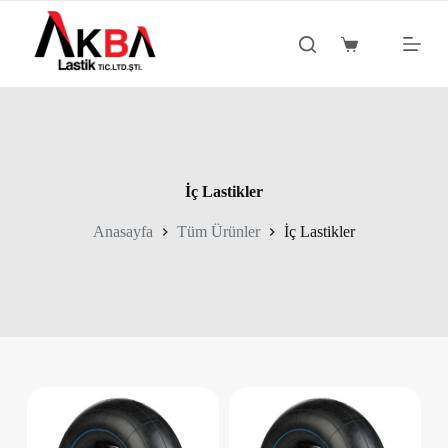
S
k
Shopping
i
cart
p
t
o
c
o
n
t
İç Lastikler
e
n
Anasayfa
Tüm Ürünler
İç Lastikler
t