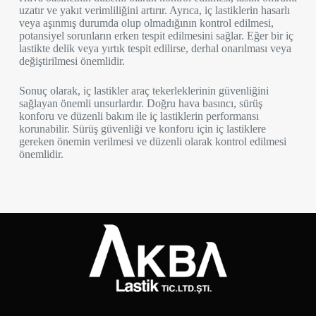
uzatır ve yakıt verimliliğini artırır. Ayrıca, iç lastiklerin hasarlı
veya aşınmış durumda olup olmadığının kontrol edilmesi,
potansiyel sorunların erken tespit edilmesini sağlar. Eğer bir iç
lastikte delik veya yırtık tespit edilirse, derhal onarılması veya
değiştirilmesi önemlidir.
Sonuç olarak, iç lastikler araç tekerleklerinin güvenliğini
sağlayan önemli unsurlardır. Doğru hava basıncı, sürüş
konforu ve düzenli bakım ile iç lastiklerin performansı
korunabilir. Sürüş güvenliği ve konforu için iç lastiklere
gereken önemin verilmesi ve düzenli olarak kontrol edilmesi
önemlidir.