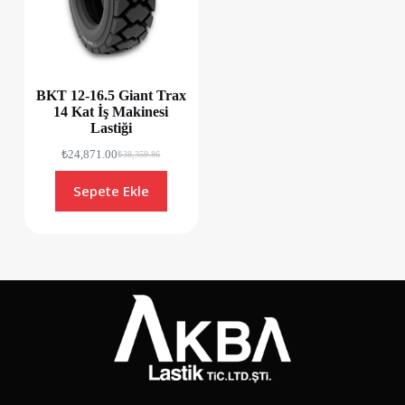
BKT 12-16.5 Giant Trax
14 Kat İş Makinesi
Lastiği
₺
24,871.00
₺
38,359.86
Sepete Ekle