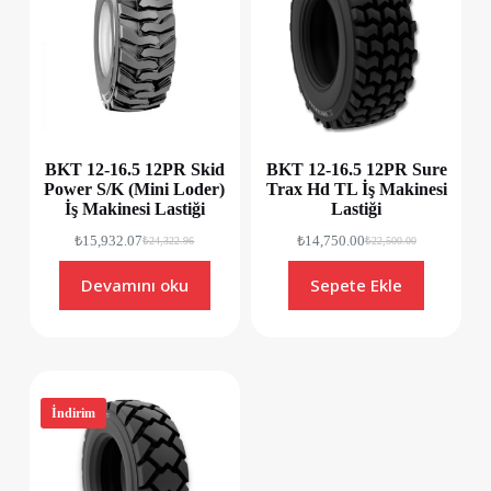
BKT 12-16.5 12PR Skid
BKT 12-16.5 12PR Sure
Power S/K (Mini Loder)
Trax Hd TL İş Makinesi
İş Makinesi Lastiği
Lastiği
₺
15,932.07
₺
14,750.00
₺
24,322.96
₺
22,500.00
Devamını oku
Sepete Ekle
İndirim