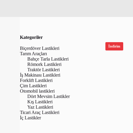
Kategoriler
İndirim
Biçerdöver Lastikleri
Tarım Araçları
Bahçe Tarla Lastikleri
Römork Lastikleri
Traktör Lastikleri
İş Makinası Lastikleri
Forklift Lastikleri
Çim Lastikleri
Otomobil lastikleri
Dört Mevsim Lastikler
Kış Lastikleri
Yaz Lastikleri
Lassa 12.4/
Ticari Araç Lastikleri
(12.4-28)
İç Lastikler
Lastiği (Üret
₺
12,540.