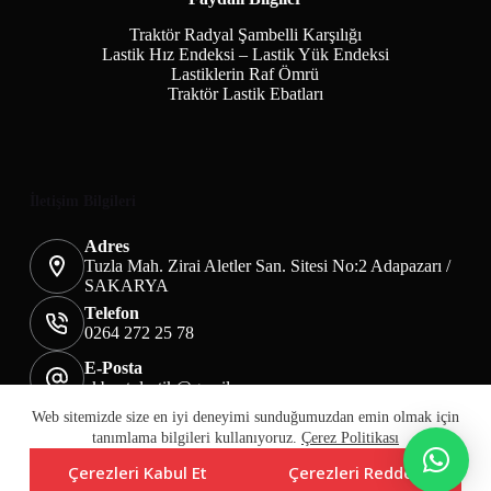
Traktör Radyal Şambelli Karşılığı
Lastik Hız Endeksi – Lastik Yük Endeksi
Lastiklerin Raf Ömrü
Traktör Lastik Ebatları
İletişim Bilgileri
Adres
Tuzla Mah. Zirai Aletler San. Sitesi No:2 Adapazarı /
SAKARYA
Telefon
0264 272 25 78
E-Posta
akbaotolastik@gmail.com
Mesafeli Satış Sözleşmesi
Teslimat&İade
Web sitemizde size en iyi deneyimi sunduğumuzdan emin olmak için
Üyelik KVKK Sayfası
Çerez Politikası
tanımlama bilgileri kullanıyoruz.
Çerez Politikası
Çerezleri Kabul Et
Çerezleri Reddet