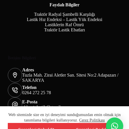
Faydalı Bilgiler
Traktör Radyal Şambelli Karşılığı
Lastik Hız Endeksi – Lastik Yük Endeksi
Lastiklerin Raf Ömrü
Traktör Lastik Ebatları
İletişim Bilgileri
Adres
Tuzla Mah. Zirai Aletler San. Sitesi No:2 Adapazarı /
SAKARYA
Telefon
0264 272 25 78
E-Posta
akbaotolastik@gmail.com
Mesafeli Satış Sözleşmesi
Teslimat&İade
Web sitemizde size en iyi deneyimi sunduğumuzdan emin olmak için
Üyelik KVKK Sayfası
Çerez Politikası
tanımlama bilgileri kullanıyoruz.
Çerez Politikası