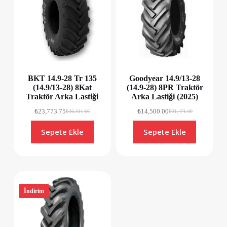
BKT 14.9-28 Tr 135
Goodyear 14.9/13-28
(14.9/13-28) 8Kat
(14.9-28) 8PR Traktör
Traktör Arka Lastiği
Arka Lastiği (2025)
₺
23,773.75
₺
14,500.00
₺
36,311.66
₺
31,471.00
Sepete Ekle
Sepete Ekle
İndirim