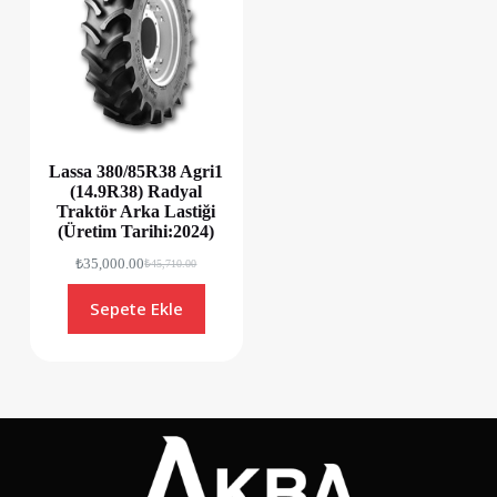
Lassa 380/85R38 Agri1
(14.9R38) Radyal
Traktör Arka Lastiği
(Üretim Tarihi:2024)
₺
35,000.00
₺
45,710.00
Sepete Ekle