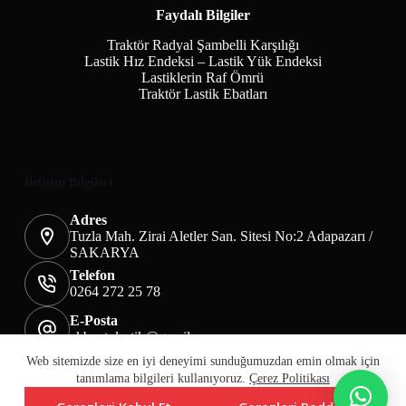
Faydalı Bilgiler
Traktör Radyal Şambelli Karşılığı
Lastik Hız Endeksi – Lastik Yük Endeksi
Lastiklerin Raf Ömrü
Traktör Lastik Ebatları
İletişim Bilgileri
Adres
Tuzla Mah. Zirai Aletler San. Sitesi No:2 Adapazarı /
SAKARYA
Telefon
0264 272 25 78
E-Posta
akbaotolastik@gmail.com
Mesafeli Satış Sözleşmesi
Teslimat&İade
Web sitemizde size en iyi deneyimi sunduğumuzdan emin olmak için
Üyelik KVKK Sayfası
Çerez Politikası
tanımlama bilgileri kullanıyoruz.
Çerez Politikası