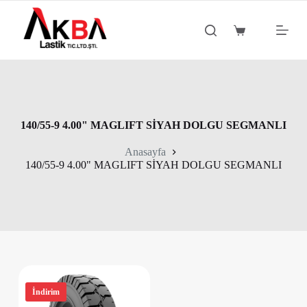
S
k
Shopping
i
cart
p
t
o
c
o
n
t
140/55-9 4.00" MAGLIFT SİYAH DOLGU SEGMANLI
e
n
Anasayfa
t
140/55-9 4.00" MAGLIFT SİYAH DOLGU SEGMANLI
İndirim