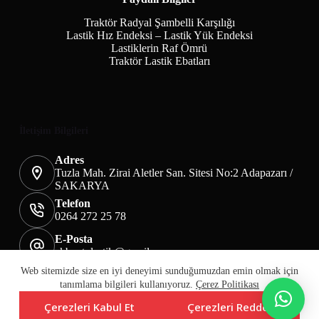
Traktör Radyal Şambelli Karşılığı
Lastik Hız Endeksi – Lastik Yük Endeksi
Lastiklerin Raf Ömrü
Traktör Lastik Ebatları
İletişim Bilgileri
Adres
Tuzla Mah. Zirai Aletler San. Sitesi No:2 Adapazarı /
SAKARYA
Telefon
0264 272 25 78
E-Posta
akbaotolastik@gmail.com
Mesafeli Satış Sözleşmesi
Teslimat&İade
Web sitemizde size en iyi deneyimi sunduğumuzdan emin olmak için
Üyelik KVKK Sayfası
Çerez Politikası
tanımlama bilgileri kullanıyoruz.
Çerez Politikası
Çerezleri Kabul Et
Çerezleri Reddet