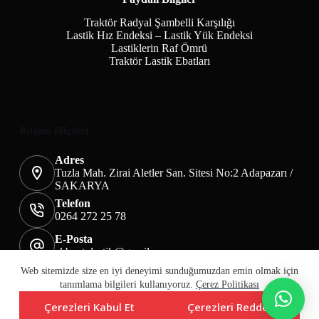
Traktör Radyal Şambelli Karşılığı
Lastik Hız Endeksi – Lastik Yük Endeksi
Lastiklerin Raf Ömrü
Traktör Lastik Ebatları
İletişim Bilgileri
Adres
Tuzla Mah. Zirai Aletler San. Sitesi No:2 Adapazarı /
SAKARYA
Telefon
0264 272 25 78
E-Posta
akbaotolastik@gmail.com
Mesafeli Satış Sözleşmesi
Teslimat&İade
Web sitemizde size en iyi deneyimi sunduğumuzdan emin olmak için
Üyelik KVKK Sayfası
Çerez Politikası
tanımlama bilgileri kullanıyoruz.
Çerez Politikası
Çerezleri Kabul Et
Çerezleri Reddet