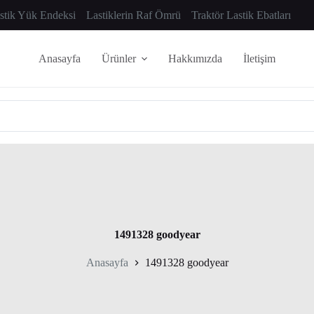
astik Yük Endeksi
Lastiklerin Raf Ömrü
Traktör Lastik Ebatları
Anasayfa
Ürünler
Hakkımızda
İletişim
1491328 goodyear
Anasayfa
1491328 goodyear