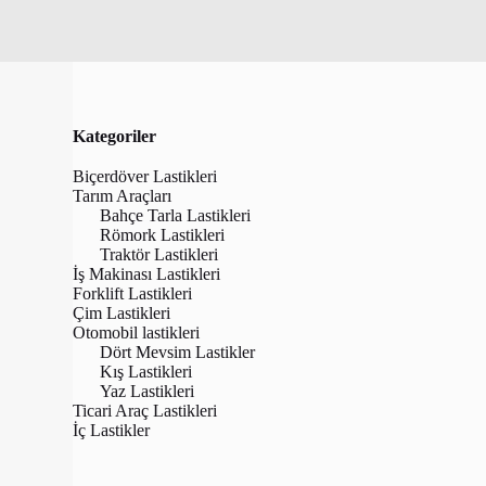
Kategoriler
Biçerdöver Lastikleri
Tarım Araçları
Bahçe Tarla Lastikleri
Römork Lastikleri
Traktör Lastikleri
İş Makinası Lastikleri
Forklift Lastikleri
Çim Lastikleri
Otomobil lastikleri
Dört Mevsim Lastikler
Kış Lastikleri
Yaz Lastikleri
Nysa 14.9/13
Ticari Araç Lastikleri
28) 8 Kat T
İç Lastikler
(Goodye
₺
12