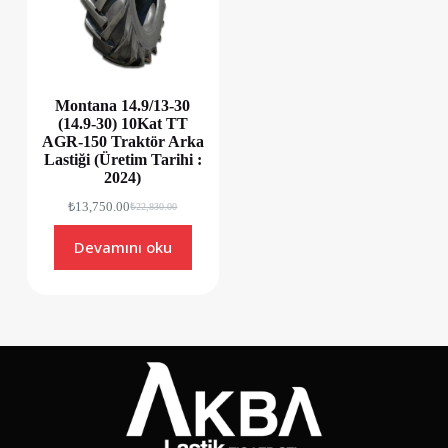
Montana 14.9/13-30
(14.9-30) 10Kat TT
AGR-150 Traktör Arka
Lastiği (Üretim Tarihi :
2024)
₺
13,750.00
₺
22,830.00
Devamını oku