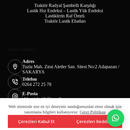
Traktör Radyal Şambelli Karşılığı
Lastik Hız Endeksi – Lastik Yük Endeksi
Lastiklerin Raf Ömrü
Traktör Lastik Ebatları
İletişim Bilgileri
Adres
Tuzla Mah. Zirai Aletler San. Sitesi No:2 Adapazarı /
SAKARYA
Telefon
0264 272 25 78
E-Posta
akbaotolastik@gmail.com
Mesafeli Satış Sözleşmesi
Teslimat&İade
Web sitemizde size en iyi deneyimi sunduğumuzdan emin olmak için
Üyelik KVKK Sayfası
Çerez Politikası
tanımlama bilgileri kullanıyoruz.
Çerez Politikası
Çerezleri Kabul Et
Çerezleri Reddet