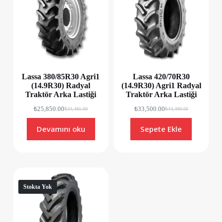
Lassa 380/85R30 Agri1
Lassa 420/70R30
(14.9R30) Radyal
(14.9R30) Agri1 Radyal
Traktör Arka Lastiği
Traktör Arka Lastiği
₺
25,850.00
₺
33,500.00
₺
34,485.00
₺
44,490.00
Devamını oku
Sepete Ekle
Stokta Yok