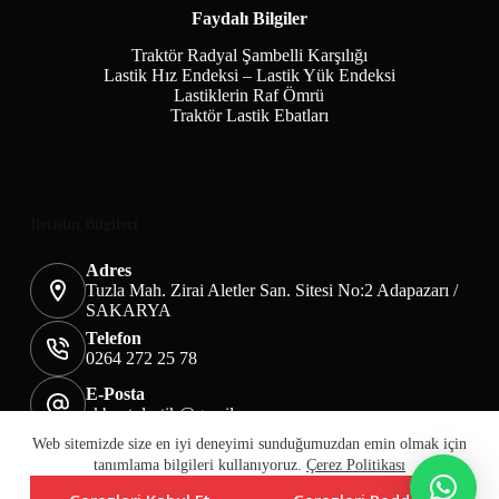
Faydalı Bilgiler
Traktör Radyal Şambelli Karşılığı
Lastik Hız Endeksi – Lastik Yük Endeksi
Lastiklerin Raf Ömrü
Traktör Lastik Ebatları
İletişim Bilgileri
Adres
Tuzla Mah. Zirai Aletler San. Sitesi No:2 Adapazarı /
SAKARYA
Telefon
0264 272 25 78
E-Posta
akbaotolastik@gmail.com
Mesafeli Satış Sözleşmesi
Teslimat&İade
Web sitemizde size en iyi deneyimi sunduğumuzdan emin olmak için
Üyelik KVKK Sayfası
Çerez Politikası
tanımlama bilgileri kullanıyoruz.
Çerez Politikası