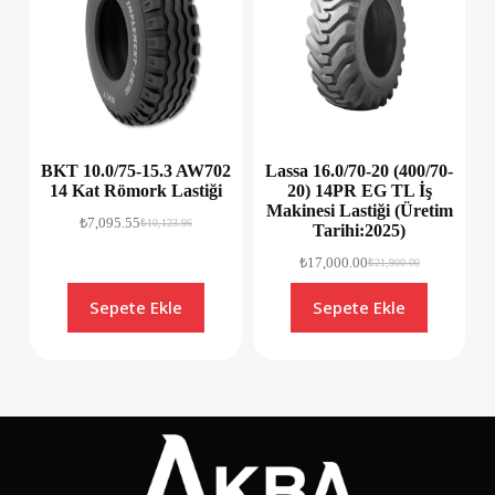
BKT 10.0/75-15.3 AW702
Lassa 16.0/70-20 (400/70-
14 Kat Römork Lastiği
20) 14PR EG TL İş
Makinesi Lastiği (Üretim
₺
7,095.55
₺
10,123.96
Tarihi:2025)
₺
17,000.00
₺
21,900.00
Sepete Ekle
Sepete Ekle