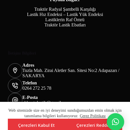
Traktör Radyal Şambelli Karşılığı
Lastik Hız Endeksi – Lastik Yük Endeksi
Lastiklerin Raf Ömrü
Traktör Lastik Ebatları
İletişim Bilgileri
Adres
Tuzla Mah. Zirai Aletler San. Sitesi No:2 Adapazarı /
SAKARYA
Telefon
0264 272 25 78
E-Posta
akbaotolastik@gmail.com
Mesafeli Satış Sözleşmesi
Teslimat&İade
Web sitemizde size en iyi deneyimi sunduğumuzdan emin olmak için
Üyelik KVKK Sayfası
Çerez Politikası
tanımlama bilgileri kullanıyoruz.
Çerez Politikası
Çerezleri Kabul Et
Çerezleri Reddet