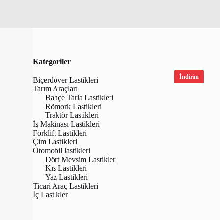
Kategoriler
İndirim
Biçerdöver Lastikleri
Tarım Araçları
Bahçe Tarla Lastikleri
Römork Lastikleri
Traktör Lastikleri
İş Makinası Lastikleri
Forklift Lastikleri
Çim Lastikleri
Otomobil lastikleri
Dört Mevsim Lastikler
Kış Lastikleri
Yaz Lastikleri
BKT 16.5/85
Ticari Araç Lastikleri
TL Biçerdöv
İç Lastikler
₺
35,477.