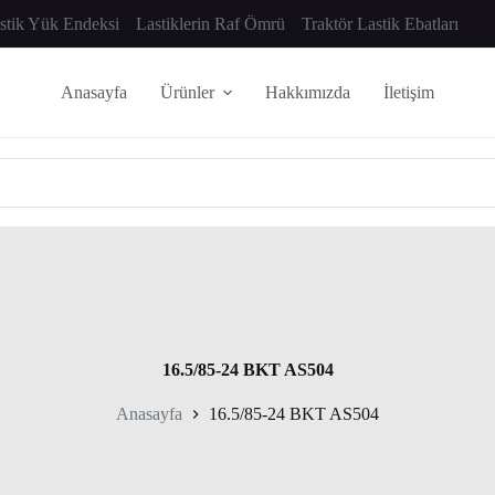
astik Yük Endeksi
Lastiklerin Raf Ömrü
Traktör Lastik Ebatları
Anasayfa
Ürünler
Hakkımızda
İletişim
16.5/85-24 BKT AS504
Anasayfa
16.5/85-24 BKT AS504