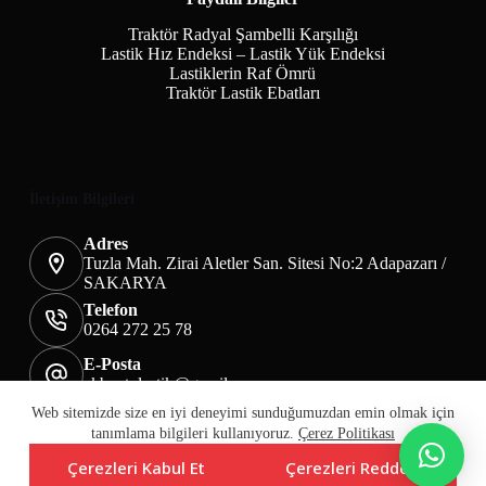
Traktör Radyal Şambelli Karşılığı
Lastik Hız Endeksi – Lastik Yük Endeksi
Lastiklerin Raf Ömrü
Traktör Lastik Ebatları
İletişim Bilgileri
Adres
Tuzla Mah. Zirai Aletler San. Sitesi No:2 Adapazarı /
SAKARYA
Telefon
0264 272 25 78
E-Posta
akbaotolastik@gmail.com
Mesafeli Satış Sözleşmesi
Teslimat&İade
Web sitemizde size en iyi deneyimi sunduğumuzdan emin olmak için
Üyelik KVKK Sayfası
Çerez Politikası
tanımlama bilgileri kullanıyoruz.
Çerez Politikası
Çerezleri Kabul Et
Çerezleri Reddet