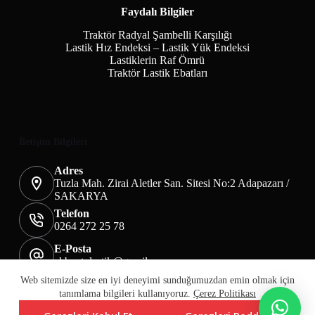
Faydalı Bilgiler
Traktör Radyal Şambelli Karşılığı
Lastik Hız Endeksi – Lastik Yük Endeksi
Lastiklerin Raf Ömrü
Traktör Lastik Ebatları
İletişim Bilgileri
Adres
Tuzla Mah. Zirai Aletler San. Sitesi No:2 Adapazarı /
SAKARYA
Telefon
0264 272 25 78
E-Posta
akbaotolastik@gmail.com
Mesafeli Satış Sözleşmesi
Teslimat&İade
Web sitemizde size en iyi deneyimi sunduğumuzdan emin olmak için
Üyelik KVKK Sayfası
Çerez Politikası
tanımlama bilgileri kullanıyoruz.
Çerez Politikası