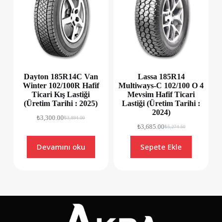
Dayton 185R14C Van
Lassa 185R14
Winter 102/100R Hafif
Multiways-C 102/100 O 4
Ticari Kış Lastiği
Mevsim Hafif Ticari
(Üretim Tarihi : 2025)
Lastiği (Üretim Tarihi :
2024)
₺
3,300.00
₺
3,894.00
₺
3,685.00
₺
5,274.50
Devamını oku
Sepete Ekle