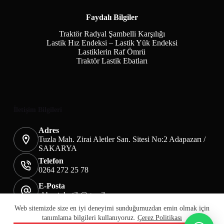
Faydalı Bilgiler
Traktör Radyal Şambelli Karşılığı
Lastik Hız Endeksi – Lastik Yük Endeksi
Lastiklerin Raf Ömrü
Traktör Lastik Ebatları
İletişim Bilgileri
Adres
Tuzla Mah. Zirai Aletler San. Sitesi No:2 Adapazarı /
SAKARYA
Telefon
0264 272 25 78
E-Posta
akbaotolastik@gmail.com
Mesafeli Satış Sözleşmesi
Teslimat&İade
Web sitemizde size en iyi deneyimi sunduğumuzdan emin olmak için
Üyelik KVKK Sayfası
Çerez Politikası
tanımlama bilgileri kullanıyoruz.
Çerez Politikası