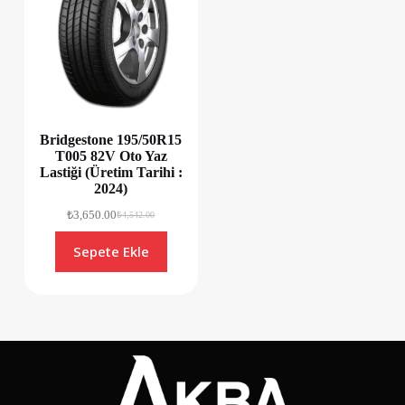
Bridgestone 195/50R15
T005 82V Oto Yaz
Lastiği (Üretim Tarihi :
2024)
₺
3,650.00
₺
4,542.00
Sepete Ekle