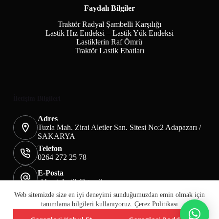
Faydalı Bilgiler
Traktör Radyal Şambelli Karşılığı
Lastik Hız Endeksi – Lastik Yük Endeksi
Lastiklerin Raf Ömrü
Traktör Lastik Ebatları
İletişim Bilgileri
Adres
Tuzla Mah. Zirai Aletler San. Sitesi No:2 Adapazarı /
SAKARYA
Telefon
0264 272 25 78
E-Posta
akbaotolastik@gmail.com
Mesafeli Satış Sözleşmesi
Teslimat&İade
Web sitemizde size en iyi deneyimi sunduğumuzdan emin olmak için
Üyelik KVKK Sayfası
Çerez Politikası
tanımlama bilgileri kullanıyoruz.
Çerez Politikası