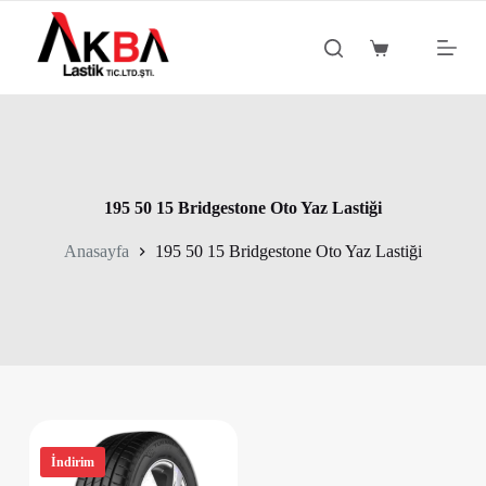
S
k
Shopping
i
cart
p
t
o
c
o
n
t
195 50 15 Bridgestone Oto Yaz Lastiği
e
n
Anasayfa
195 50 15 Bridgestone Oto Yaz Lastiği
t
İndirim