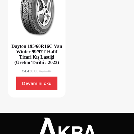
Dayton 195/60R16C Van
Winter 99/97T Hafif
Ticari Kış Lastiği
(Üretim Tarihi : 2023)
₺
4,450.00
₺
5,212.00
Devamını oku