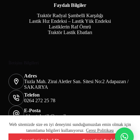
Faydalı Bilgiler
Traktör Radyal Şambelli Karşılığı
Lastik Hız Endeksi – Lastik Yük Endeksi
Lastiklerin Raf Ömrü
Traktör Lastik Ebatları
İletişim Bilgileri
Adres
Tuzla Mah. Zirai Aletler San. Sitesi No:2 Adapazarı /
SAKARYA
Telefon
0264 272 25 78
E-Posta
akbaotolastik@gmail.com
Mesafeli Satış Sözleşmesi
Teslimat&İade
Web sitemizde size en iyi deneyimi sunduğumuzdan emin olmak için
Üyelik KVKK Sayfası
Çerez Politikası
tanımlama bilgileri kullanıyoruz.
Çerez Politikası