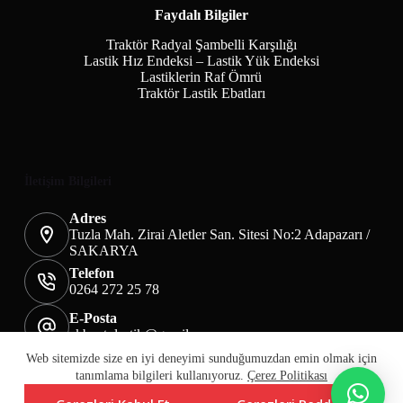
Faydalı Bilgiler
Traktör Radyal Şambelli Karşılığı
Lastik Hız Endeksi – Lastik Yük Endeksi
Lastiklerin Raf Ömrü
Traktör Lastik Ebatları
İletişim Bilgileri
Adres
Tuzla Mah. Zirai Aletler San. Sitesi No:2 Adapazarı /
SAKARYA
Telefon
0264 272 25 78
E-Posta
akbaotolastik@gmail.com
Mesafeli Satış Sözleşmesi
Teslimat&İade
Web sitemizde size en iyi deneyimi sunduğumuzdan emin olmak için
Üyelik KVKK Sayfası
Çerez Politikası
tanımlama bilgileri kullanıyoruz.
Çerez Politikası