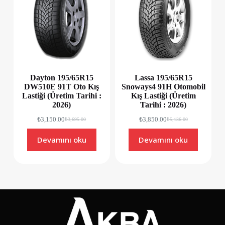
Dayton 195/65R15
Lassa 195/65R15
DW510E 91T Oto Kış
Snoways4 91H Otomobil
Lastiği (Üretim Tarihi :
Kış Lastiği (Üretim
2026)
Tarihi : 2026)
₺
3,150.00
₺
3,850.00
₺
3,695.00
₺
5,136.00
Devamını oku
Devamını oku