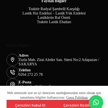
Faydalı Bilgiler
Traktör Radyal Şambelli Karşılığı
Lastik Hız Endeksi – Lastik Yük Endeksi
Lastiklerin Raf Ömrü
Traktör Lastik Ebatları
İletişim Bilgileri
Adres
Tuzla Mah. Zirai Aletler San. Sitesi No:2 Adapazarı /
SAKARYA
Telefon
0264 272 25 78
E-Posta
akbaotolastik@gmail.com
Mesafeli Satış Sözleşmesi
Teslimat&İade
Web sitemizde size en iyi deneyimi sunduğumuzdan emin olmak için
Üyelik KVKK Sayfası
Çerez Politikası
tanımlama bilgileri kullanıyoruz.
Çerez Politikası
Çerezleri Kabul Et
Çerezleri Reddet