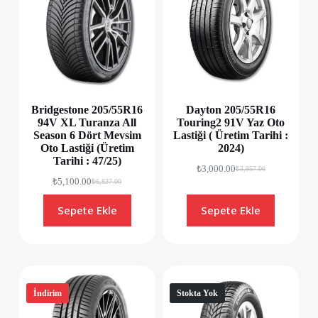
Bridgestone 205/55R16
Dayton 205/55R16
94V XL Turanza All
Touring2 91V Yaz Oto
Season 6 Dört Mevsim
Lastiği ( Üretim Tarihi :
Oto Lastiği (Üretim
2024)
Tarihi : 47/25)
₺
3,000.00
₺
3,957.00
₺
5,100.00
₺
6,837.00
Sepete Ekle
Sepete Ekle
İndirim
Stokta Yok