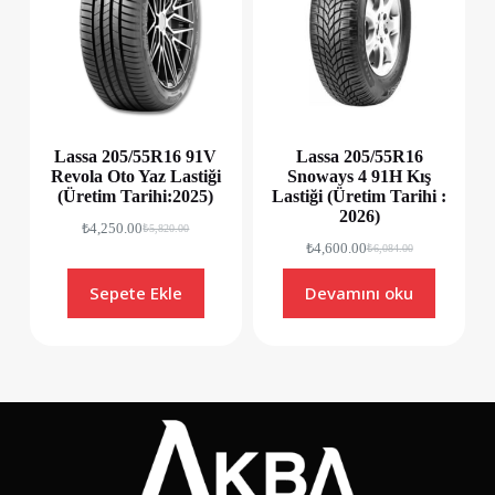
Lassa 205/55R16 91V
Lassa 205/55R16
Revola Oto Yaz Lastiği
Snoways 4 91H Kış
(Üretim Tarihi:2025)
Lastiği (Üretim Tarihi :
2026)
₺
4,250.00
₺
5,820.00
₺
4,600.00
₺
6,084.00
Sepete Ekle
Devamını oku