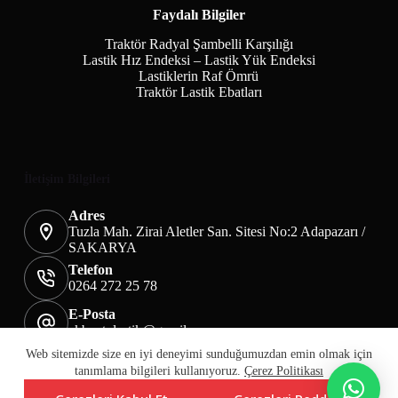
Faydalı Bilgiler
Traktör Radyal Şambelli Karşılığı
Lastik Hız Endeksi – Lastik Yük Endeksi
Lastiklerin Raf Ömrü
Traktör Lastik Ebatları
İletişim Bilgileri
Adres
Tuzla Mah. Zirai Aletler San. Sitesi No:2 Adapazarı /
SAKARYA
Telefon
0264 272 25 78
E-Posta
akbaotolastik@gmail.com
Mesafeli Satış Sözleşmesi
Teslimat&İade
Web sitemizde size en iyi deneyimi sunduğumuzdan emin olmak için
Üyelik KVKK Sayfası
Çerez Politikası
tanımlama bilgileri kullanıyoruz.
Çerez Politikası