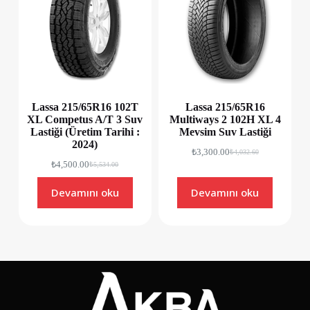
Lassa 215/65R16 102T
Lassa 215/65R16
XL Competus A/T 3 Suv
Multiways 2 102H XL 4
Lastiği (Üretim Tarihi :
Mevsim Suv Lastiği
2024)
₺
3,300.00
₺
4,032.60
₺
4,500.00
₺
5,534.00
Devamını oku
Devamını oku