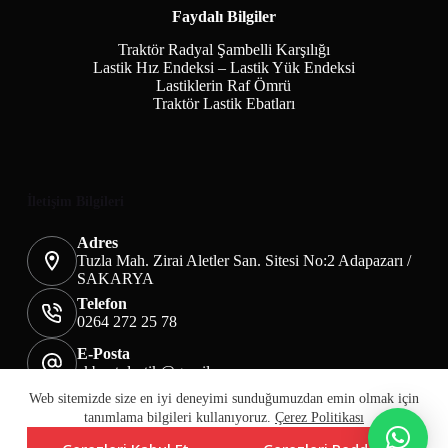
Faydalı Bilgiler
Traktör Radyal Şambelli Karşılığı
Lastik Hız Endeksi – Lastik Yük Endeksi
Lastiklerin Raf Ömrü
Traktör Lastik Ebatları
İletişim Bilgileri
Adres
Tuzla Mah. Zirai Aletler San. Sitesi No:2 Adapazarı /
SAKARYA
Telefon
0264 272 25 78
E-Posta
akbaotolastik@gmail.com
Mesafeli Satış Sözleşmesi
Teslimat&İade
Web sitemizde size en iyi deneyimi sunduğumuzdan emin olmak için
Üyelik KVKK Sayfası
Çerez Politikası
tanımlama bilgileri kullanıyoruz.
Çerez Politikası