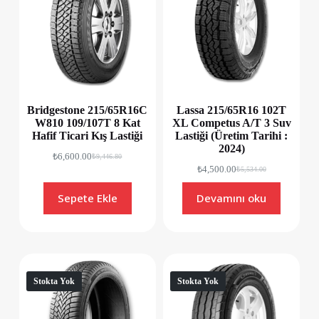
Bridgestone 215/65R16C
Lassa 215/65R16 102T
W810 109/107T 8 Kat
XL Competus A/T 3 Suv
Hafif Ticari Kış Lastiği
Lastiği (Üretim Tarihi :
2024)
₺
6,600.00
₺
9,446.80
₺
4,500.00
₺
5,534.00
Sepete Ekle
Devamını oku
Stokta Yok
Stokta Yok