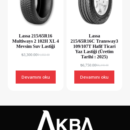
Lassa 215/65R16
Lassa
Multiways 2 102H XL 4
215/65R16C Transway3
Mevsim Suv Lastiği
109/107T Hafif Ticari
Yaz Lastiği (Üretim
₺
3,300.00
₺
4,032.60
Tarihi : 2025)
₺
6,750.00
₺
8,340.00
Devamını oku
Devamını oku