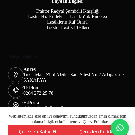
Faydalı Bilgiler
Traktör Radyal Şambelli Karşılığı
Lastik Hız Endeksi – Lastik Yük Endeksi
Lastiklerin Raf Ömrü
Traktör Lastik Ebatları
İletişim Bilgileri
Adres
Tuzla Mah. Zirai Aletler San. Sitesi No:2 Adapazarı /
SAKARYA
Telefon
0264 272 25 78
E-Posta
akbaotolastik@gmail.com
Mesafeli Satış Sözleşmesi
Teslimat&İade
Web sitemizde size en iyi deneyimi sunduğumuzdan emin olmak için
Üyelik KVKK Sayfası
Çerez Politikası
tanımlama bilgileri kullanıyoruz.
Çerez Politikası
Çerezleri Kabul Et
Çerezleri Reddet