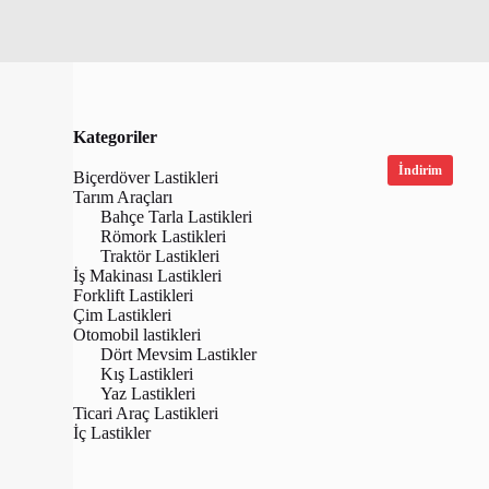
Kategoriler
İndirim
Biçerdöver Lastikleri
Tarım Araçları
Bahçe Tarla Lastikleri
Römork Lastikleri
Traktör Lastikleri
İş Makinası Lastikleri
Forklift Lastikleri
Çim Lastikleri
Otomobil lastikleri
Dört Mevsim Lastikler
Kış Lastikleri
Yaz Lastikleri
Bridgestone
Ticari Araç Lastikleri
XL Turanza
İç Lastikler
Dört Mevsi
(Üretim T
₺
5,150.