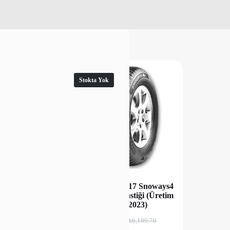
Stokta Yok
 225/45R17 94W
Lassa 225/45R17 Snoways4
 All Season 6
94V XL Kış Lastiği (Üretim
m Oto Lastiği
Tarihi:2023)
arihi : 2024)
₺
4,015.00
₺
6,189.70
00
₺
6,390.00