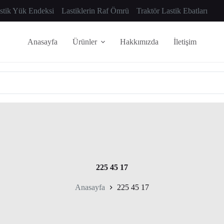
astik Yük Endeksi
Lastiklerin Raf Ömrü
Traktör Lastik Ebatları
Anasayfa
Ürünler
Hakkımızda
İletişim
225 45 17
Anasayfa
225 45 17