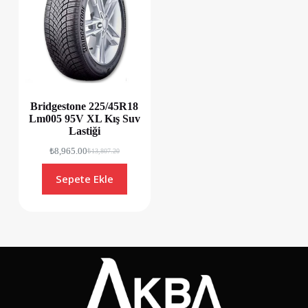
Bridgestone 225/45R18
Lm005 95V XL Kış Suv
Lastiği
₺
8,965.00
₺
13,807.20
Sepete Ekle