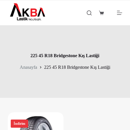
S
k
Shopping
i
cart
p
t
o
c
o
n
t
225 45 R18 Bridgestone Kış Lastiği
e
n
Anasayfa
225 45 R18 Bridgestone Kış Lastiği
t
İndirim