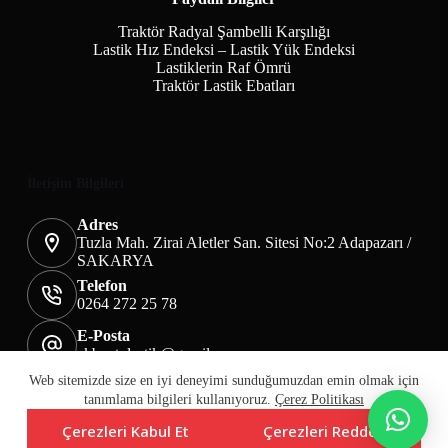
Traktör Radyal Şambelli Karşılığı
Lastik Hız Endeksi – Lastik Yük Endeksi
Lastiklerin Raf Ömrü
Traktör Lastik Ebatları
İletişim Bilgileri
Adres
Tuzla Mah. Zirai Aletler San. Sitesi No:2 Adapazarı /
SAKARYA
Telefon
0264 272 25 78
E-Posta
akbaotolastik@gmail.com
Mesafeli Satış Sözleşmesi
Teslimat&İade
Web sitemizde size en iyi deneyimi sunduğumuzdan emin olmak için
Üyelik KVKK Sayfası
Çerez Politikası
tanımlama bilgileri kullanıyoruz.
Çerez Politikası
Çerezleri Kabul Et
Çerezleri Reddet