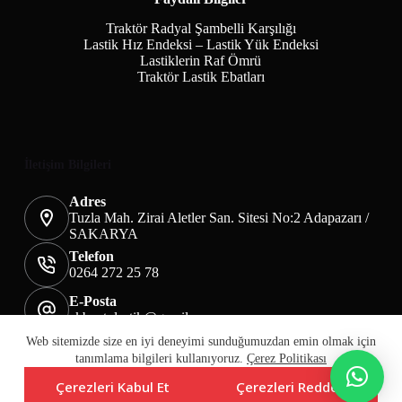
Traktör Radyal Şambelli Karşılığı
Lastik Hız Endeksi – Lastik Yük Endeksi
Lastiklerin Raf Ömrü
Traktör Lastik Ebatları
İletişim Bilgileri
Adres
Tuzla Mah. Zirai Aletler San. Sitesi No:2 Adapazarı /
SAKARYA
Telefon
0264 272 25 78
E-Posta
akbaotolastik@gmail.com
Mesafeli Satış Sözleşmesi
Teslimat&İade
Web sitemizde size en iyi deneyimi sunduğumuzdan emin olmak için
Üyelik KVKK Sayfası
Çerez Politikası
tanımlama bilgileri kullanıyoruz.
Çerez Politikası
Çerezleri Kabul Et
Çerezleri Reddet