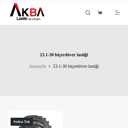
S
k
Shopping
i
cart
p
t
o
c
o
n
t
23.1-30 biçerdöver lastiği
e
n
Anasayfa
23.1-30 biçerdöver lastiği
t
Stokta Yok