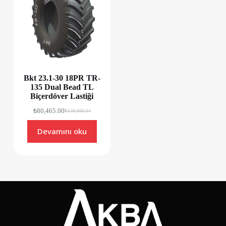
Bkt 23.1-30 18PR TR-
135 Dual Bead TL
Biçerdöver Lastiği
₺
80,465.00
₺
120,083.04
Devamını oku