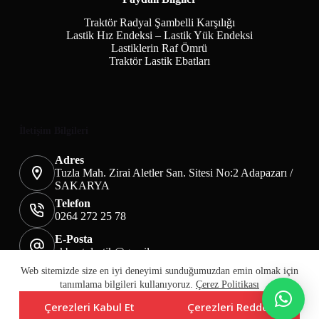
Traktör Radyal Şambelli Karşılığı
Lastik Hız Endeksi – Lastik Yük Endeksi
Lastiklerin Raf Ömrü
Traktör Lastik Ebatları
İletişim Bilgileri
Adres
Tuzla Mah. Zirai Aletler San. Sitesi No:2 Adapazarı /
SAKARYA
Telefon
0264 272 25 78
E-Posta
akbaotolastik@gmail.com
Mesafeli Satış Sözleşmesi
Teslimat&İade
Web sitemizde size en iyi deneyimi sunduğumuzdan emin olmak için
Üyelik KVKK Sayfası
Çerez Politikası
tanımlama bilgileri kullanıyoruz.
Çerez Politikası
Çerezleri Kabul Et
Çerezleri Reddet