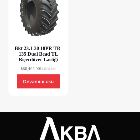
Bkt 23.1-30 18PR TR-
135 Dual Bead TL
Biçerdöver Lastiği
₺
80,465.00
₺
120,083.04
Devamını oku