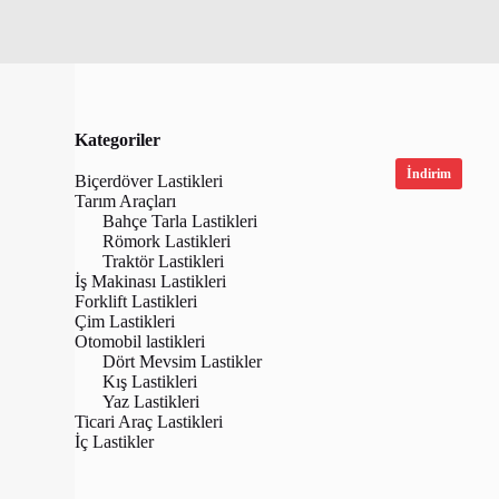
Kategoriler
İndirim
Biçerdöver Lastikleri
Tarım Araçları
Bahçe Tarla Lastikleri
Römork Lastikleri
Traktör Lastikleri
İş Makinası Lastikleri
Forklift Lastikleri
Çim Lastikleri
Otomobil lastikleri
Dört Mevsim Lastikler
Kış Lastikleri
Yaz Lastikleri
Lassa 235/5
Ticari Araç Lastikleri
2 103H XL
İç Lastikler
Lastiği (Üre
₺
6,050.