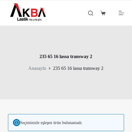
S
k
Shopping
i
cart
p
t
o
c
o
n
t
235 65 16 lassa transway 2
e
n
Anasayfa
235 65 16 lassa transway 2
t
Seçiminizle eşleşen ürün bulunamadı.