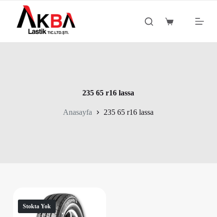
S
k
Shopping
i
cart
p
t
o
c
o
n
t
235 65 r16 lassa
e
n
Anasayfa
235 65 r16 lassa
t
Stokta Yok