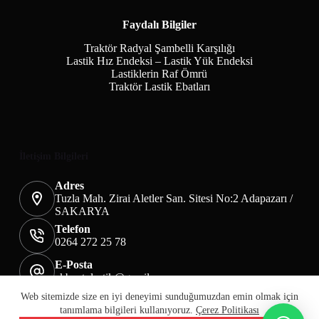
Faydalı Bilgiler
Traktör Radyal Şambelli Karşılığı
Lastik Hız Endeksi – Lastik Yük Endeksi
Lastiklerin Raf Ömrü
Traktör Lastik Ebatları
İletişim Bilgileri
Adres
Tuzla Mah. Zirai Aletler San. Sitesi No:2 Adapazarı /
SAKARYA
Telefon
0264 272 25 78
E-Posta
akbaotolastik@gmail.com
Mesafeli Satış Sözleşmesi
Teslimat&İade
Web sitemizde size en iyi deneyimi sunduğumuzdan emin olmak için
Üyelik KVKK Sayfası
Çerez Politikası
tanımlama bilgileri kullanıyoruz.
Çerez Politikası