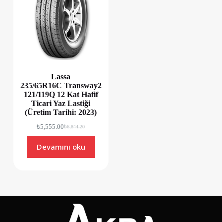
Lassa
235/65R16C Transway2
121/119Q 12 Kat Hafif
Ticari Yaz Lastiği
(Üretim Tarihi: 2023)
₺
5,555.00
₺
6,844.20
Devamını oku