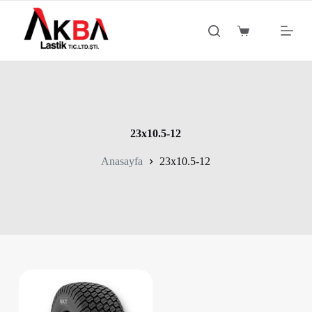
S
k
Shopping
i
cart
p
t
o
c
o
n
t
23x10.5-12
e
n
Anasayfa
23x10.5-12
t