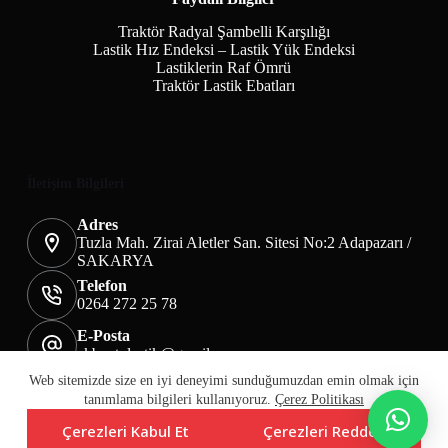
Traktör Radyal Şambelli Karşılığı
Lastik Hız Endeksi – Lastik Yük Endeksi
Lastiklerin Raf Ömrü
Traktör Lastik Ebatları
İletişim Bilgileri
Adres
Tuzla Mah. Zirai Aletler San. Sitesi No:2 Adapazarı /
SAKARYA
Telefon
0264 272 25 78
E-Posta
akbaotolastik@gmail.com
Mesafeli Satış Sözleşmesi
Teslimat&İade
Web sitemizde size en iyi deneyimi sunduğumuzdan emin olmak için
Üyelik KVKK Sayfası
Çerez Politikası
tanımlama bilgileri kullanıyoruz.
Çerez Politikası
Çerezleri Kabul Et
Çerezleri Reddet