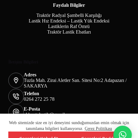
Faydalı Bilgiler
Traktör Radyal Şambelli Karşılığı
Lastik Hız Endeksi – Lastik Yük Endeksi
Lastiklerin Raf Ömrü
Traktör Lastik Ebatları
İletişim Bilgileri
Adres
Tuzla Mah. Zirai Aletler San. Sitesi No:2 Adapazarı /
SAKARYA
Telefon
0264 272 25 78
E-Posta
akbaotolastik@gmail.com
Mesafeli Satış Sözleşmesi
Teslimat&İade
Web sitemizde size en iyi deneyimi sunduğumuzdan emin olmak için
Üyelik KVKK Sayfası
Çerez Politikası
tanımlama bilgileri kullanıyoruz.
Çerez Politikası