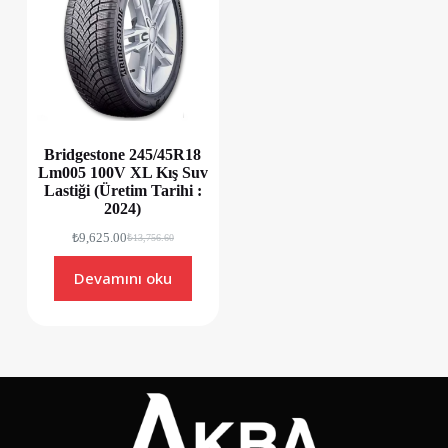
Bridgestone 245/45R18
Lm005 100V XL Kış Suv
Lastiği (Üretim Tarihi :
2024)
₺
9,625.00
₺
13,756.60
Devamını oku