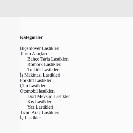
Kategoriler
Biçerdöver Lastikleri
Tarım Araçları
Bahçe Tarla Lastikleri
Römork Lastikleri
Traktör Lastikleri
İş Makinası Lastikleri
Forklift Lastikleri
Çim Lastikleri
Otomobil lastikleri
Dört Mevsim Lastikler
Kış Lastikleri
Yaz Lastikleri
BKT 24X8.50
Ticari Araç Lastikleri
Kat Çim B
İç Lastikler
₺
5,