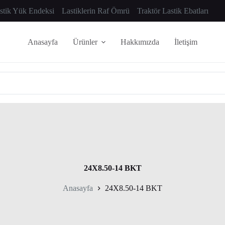
astik Yük Endeksi
Lastiklerin Raf Ömrü
Traktör Lastik Ebatları
Anasayfa
Ürünler
Hakkımızda
İletişim
24X8.50-14 BKT
Anasayfa
24X8.50-14 BKT