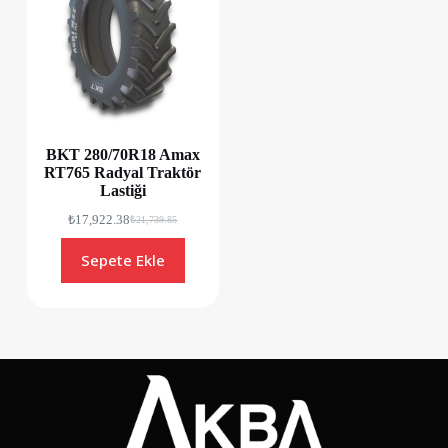
BKT 280/70R18 Amax
RT765 Radyal Traktör
Lastiği
₺
17,922.38
₺
21,739.85
Sepete Ekle