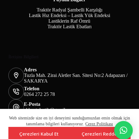
Traktör Radyal Şambelli Karşılığı
Lastik Hız Endeksi – Lastik Yük Endeksi
Lastiklerin Raf Ömrü
Traktör Lastik Ebatları
İletişim Bilgileri
Adres
Tuzla Mah. Zirai Aletler San. Sitesi No:2 Adapazarı /
SAKARYA
Telefon
0264 272 25 78
E-Posta
akbaotolastik@gmail.com
Mesafeli Satış Sözleşmesi
Teslimat&İade
Web sitemizde size en iyi deneyimi sunduğumuzdan emin olmak için
Üyelik KVKK Sayfası
Çerez Politikası
tanımlama bilgileri kullanıyoruz.
Çerez Politikası
Çerezleri Kabul Et
Çerezleri Reddet