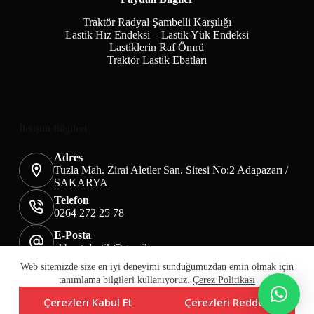
Traktör Radyal Şambelli Karşılığı
Lastik Hız Endeksi – Lastik Yük Endeksi
Lastiklerin Raf Ömrü
Traktör Lastik Ebatları
İletişim Bilgileri
Adres
Tuzla Mah. Zirai Aletler San. Sitesi No:2 Adapazarı /
SAKARYA
Telefon
0264 272 25 78
E-Posta
akbaotolastik@gmail.com
Mesafeli Satış Sözleşmesi
Teslimat&İade
Web sitemizde size en iyi deneyimi sunduğumuzdan emin olmak için
Üyelik KVKK Sayfası
Çerez Politikası
tanımlama bilgileri kullanıyoruz.
Çerez Politikası
Çerezleri Kabul Et
Çerezleri Reddet