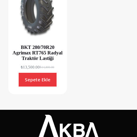
BKT 280/70R20
Agrimax RT765 Radyal
Traktör Lastiği
₺
13,500.00
₺
14,800.00
Sepete Ekle