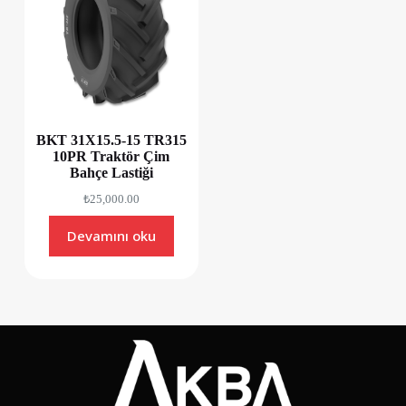
BKT 31X15.5-15 TR315
10PR Traktör Çim
Bahçe Lastiği
₺
25,000.00
Devamını oku