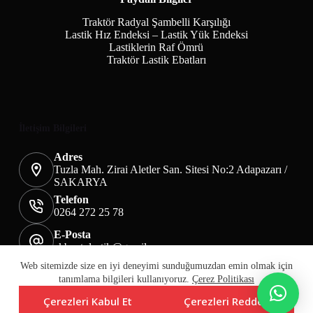
Traktör Radyal Şambelli Karşılığı
Lastik Hız Endeksi – Lastik Yük Endeksi
Lastiklerin Raf Ömrü
Traktör Lastik Ebatları
İletişim Bilgileri
Adres
Tuzla Mah. Zirai Aletler San. Sitesi No:2 Adapazarı /
SAKARYA
Telefon
0264 272 25 78
E-Posta
akbaotolastik@gmail.com
Mesafeli Satış Sözleşmesi
Teslimat&İade
Web sitemizde size en iyi deneyimi sunduğumuzdan emin olmak için
Üyelik KVKK Sayfası
Çerez Politikası
tanımlama bilgileri kullanıyoruz.
Çerez Politikası
Çerezleri Kabul Et
Çerezleri Reddet