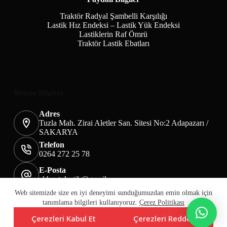
Traktör Radyal Şambelli Karşılığı
Lastik Hız Endeksi – Lastik Yük Endeksi
Lastiklerin Raf Ömrü
Traktör Lastik Ebatları
İletişim Bilgileri
Adres
Tuzla Mah. Zirai Aletler San. Sitesi No:2 Adapazarı /
SAKARYA
Telefon
0264 272 25 78
E-Posta
akbaotolastik@gmail.com
Mesafeli Satış Sözleşmesi
Teslimat&İade
Web sitemizde size en iyi deneyimi sunduğumuzdan emin olmak için
Üyelik KVKK Sayfası
Çerez Politikası
tanımlama bilgileri kullanıyoruz.
Çerez Politikası
Çerezleri Kabul Et
Çerezleri Reddet