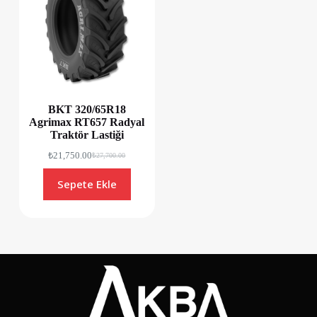
BKT 320/65R18
Agrimax RT657 Radyal
Traktör Lastiği
₺
21,750.00
₺
27,700.00
Sepete Ekle