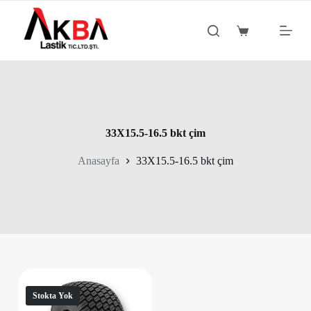
S
k
Shopping
i
cart
p
t
o
c
o
n
t
33X15.5-16.5 bkt çim
e
n
Anasayfa
33X15.5-16.5 bkt çim
t
Stokta Yok