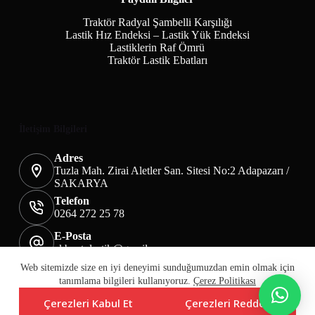
Traktör Radyal Şambelli Karşılığı
Lastik Hız Endeksi – Lastik Yük Endeksi
Lastiklerin Raf Ömrü
Traktör Lastik Ebatları
İletişim Bilgileri
Adres
Tuzla Mah. Zirai Aletler San. Sitesi No:2 Adapazarı /
SAKARYA
Telefon
0264 272 25 78
E-Posta
akbaotolastik@gmail.com
Mesafeli Satış Sözleşmesi
Teslimat&İade
Web sitemizde size en iyi deneyimi sunduğumuzdan emin olmak için
Üyelik KVKK Sayfası
Çerez Politikası
tanımlama bilgileri kullanıyoruz.
Çerez Politikası
Çerezleri Kabul Et
Çerezleri Reddet