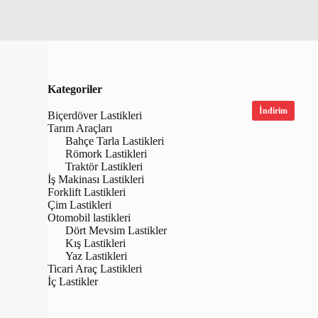
Kategoriler
İndirim
Biçerdöver Lastikleri
Tarım Araçları
Bahçe Tarla Lastikleri
Römork Lastikleri
Traktör Lastikleri
İş Makinası Lastikleri
Forklift Lastikleri
Çim Lastikleri
Otomobil lastikleri
Dört Mevsim Lastikler
Kış Lastikleri
Yaz Lastikleri
BKT 340/8
Ticari Araç Lastikleri
RT855 (13
İç Lastikler
Traktö
₺
25,602.