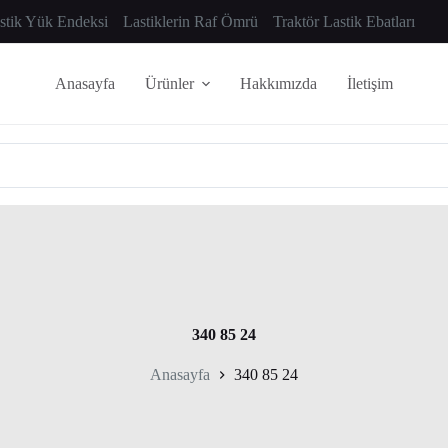
astik Yük Endeksi
Lastiklerin Raf Ömrü
Traktör Lastik Ebatları
Anasayfa
Ürünler
Hakkımızda
İletişim
340 85 24
Anasayfa
340 85 24