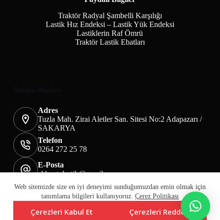
Traktör Radyal Şambelli Karşılığı
Lastik Hız Endeksi – Lastik Yük Endeksi
Lastiklerin Raf Ömrü
Traktör Lastik Ebatları
İletişim Bilgileri
Adres
Tuzla Mah. Zirai Aletler San. Sitesi No:2 Adapazarı /
SAKARYA
Telefon
0264 272 25 78
E-Posta
akbaotolastik@gmail.com
Mesafeli Satış Sözleşmesi
Teslimat&İade
Web sitemizde size en iyi deneyimi sunduğumuzdan emin olmak için
Üyelik KVKK Sayfası
Çerez Politikası
tanımlama bilgileri kullanıyoruz.
Çerez Politikası
Çerezleri Kabul Et
Çerezleri Reddet