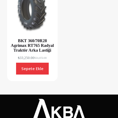
BKT 360/70R28
Agrimax RT765 Radyal
Traktör Arka Lastiği
₺
33,250.00
₺
51,072.00
Sepete Ekle