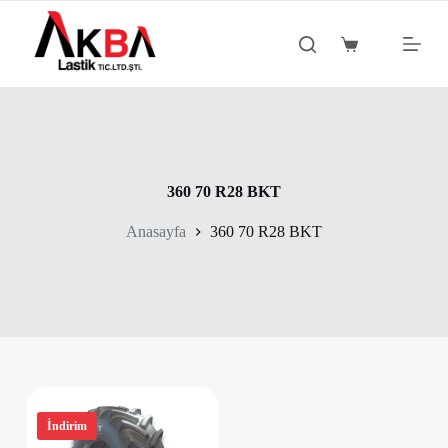
S
k
Shopping
i
cart
p
t
o
c
o
n
t
360 70 R28 BKT
e
n
Anasayfa
360 70 R28 BKT
t
İndirim