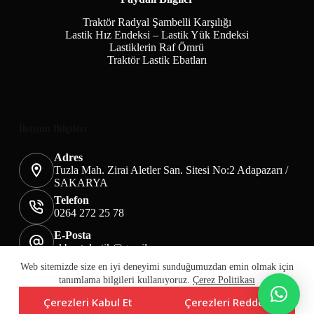
Traktör Radyal Şambelli Karşılığı
Lastik Hız Endeksi – Lastik Yük Endeksi
Lastiklerin Raf Ömrü
Traktör Lastik Ebatları
İletişim Bilgileri
Adres
Tuzla Mah. Zirai Aletler San. Sitesi No:2 Adapazarı /
SAKARYA
Telefon
0264 272 25 78
E-Posta
akbaotolastik@gmail.com
Mesafeli Satış Sözleşmesi
Teslimat&İade
Web sitemizde size en iyi deneyimi sunduğumuzdan emin olmak için
Üyelik KVKK Sayfası
Çerez Politikası
tanımlama bilgileri kullanıyoruz.
Çerez Politikası
Çerezleri Kabul Et
Çerezleri Reddet