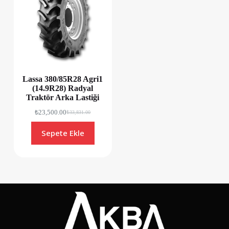
Lassa 380/85R28 Agri1
(14.9R28) Radyal
Traktör Arka Lastiği
₺
23,500.00
₺
33,831.00
Sepete Ekle