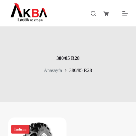
S
k
Shopping
i
cart
p
t
o
c
o
n
t
380/85 R28
e
n
Anasayfa
380/85 R28
t
İndirim