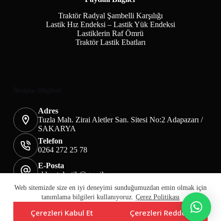
Traktör Radyal Şambelli Karşılığı
Lastik Hız Endeksi – Lastik Yük Endeksi
Lastiklerin Raf Ömrü
Traktör Lastik Ebatları
İletişim Bilgileri
Adres
Tuzla Mah. Zirai Aletler San. Sitesi No:2 Adapazarı /
SAKARYA
Telefon
0264 272 25 78
E-Posta
akbaotolastik@gmail.com
Mesafeli Satış Sözleşmesi
Teslimat&İade
Web sitemizde size en iyi deneyimi sunduğumuzdan emin olmak için
Üyelik KVKK Sayfası
Çerez Politikası
tanımlama bilgileri kullanıyoruz.
Çerez Politikası
Çerezleri Kabul Et
Çerezleri Reddet