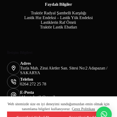
Faydalı Bilgiler
Traktör Radyal Şambelli Karşılığı
Lastik Hız Endeksi – Lastik Yük Endeksi
Lastiklerin Raf Ömrü
Traktör Lastik Ebatları
İletişim Bilgileri
Adres
Tuzla Mah. Zirai Aletler San. Sitesi No:2 Adapazarı /
SAKARYA
Telefon
0264 272 25 78
E-Posta
akbaotolastik@gmail.com
Mesafeli Satış Sözleşmesi
Teslimat&İade
Web sitemizde size en iyi deneyimi sunduğumuzdan emin olmak için
Üyelik KVKK Sayfası
Çerez Politikası
tanımlama bilgileri kullanıyoruz.
Çerez Politikası