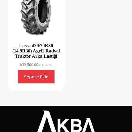
Lassa 420/70R30
(14.9R30) Agri1 Radyal
Traktör Arka Lastiği
₺
33,500.00
₺
44,490.00
Sepete Ekle