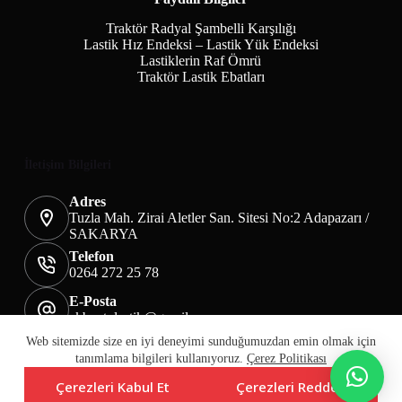
Traktör Radyal Şambelli Karşılığı
Lastik Hız Endeksi – Lastik Yük Endeksi
Lastiklerin Raf Ömrü
Traktör Lastik Ebatları
İletişim Bilgileri
Adres
Tuzla Mah. Zirai Aletler San. Sitesi No:2 Adapazarı /
SAKARYA
Telefon
0264 272 25 78
E-Posta
akbaotolastik@gmail.com
Mesafeli Satış Sözleşmesi
Teslimat&İade
Web sitemizde size en iyi deneyimi sunduğumuzdan emin olmak için
Üyelik KVKK Sayfası
Çerez Politikası
tanımlama bilgileri kullanıyoruz.
Çerez Politikası
Çerezleri Kabul Et
Çerezleri Reddet