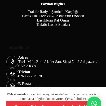
Faydalı Bilgiler
Traktör Radyal Şambelli Karşılığı
Lastik Hız Endeksi – Lastik Yük Endeksi
Lastiklerin Raf Ömrü
Traktör Lastik Ebatları
İletişim Bilgileri
Adres
Tuzla Mah. Zirai Aletler San. Sitesi No:2 Adapazarı /
SAKARYA
Telefon
0264 272 25 78
E-Posta
akbaotolastik@gmail.com
Mesafeli Satış Sözleşmesi
Teslimat&İade
Web sitemizde size en iyi deneyimi sunduğumuzdan emin olmak için
Üyelik KVKK Sayfası
Çerez Politikası
tanımlama bilgileri kullanıyoruz.
Çerez Politikası