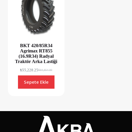
BKT 420/85R34
Agrimax RT855
(16.9R34) Radyal
Traktör Arka Lastiği
₺
55,228.25
₺
84,854.00
Sepete Ekle