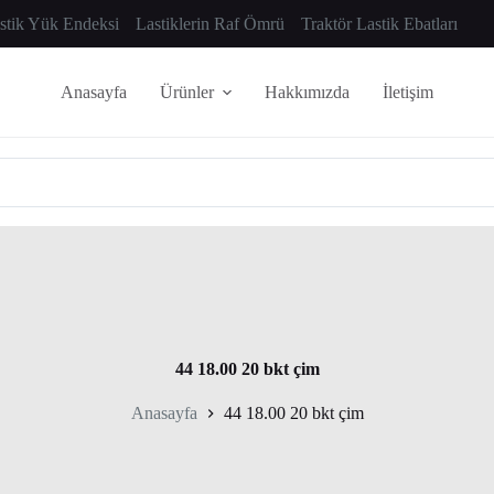
astik Yük Endeksi
Lastiklerin Raf Ömrü
Traktör Lastik Ebatları
Anasayfa
Ürünler
Hakkımızda
İletişim
44 18.00 20 bkt çim
Anasayfa
44 18.00 20 bkt çim