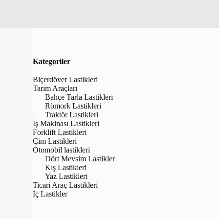
Kategoriler
Biçerdöver Lastikleri
Tarım Araçları
Bahçe Tarla Lastikleri
Römork Lastikleri
Traktör Lastikleri
İş Makinası Lastikleri
Forklift Lastikleri
Çim Lastikleri
Otomobil lastikleri
Dört Mevsim Lastikler
Kış Lastikleri
Yaz Lastikleri
BKT 44X18.0
Ticari Araç Lastikleri
4PR Çim B
İç Lastikler
₺
37