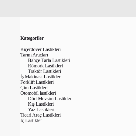
Kategoriler
Biçerdöver Lastikleri
Tarım Araçları
Bahçe Tarla Lastikleri
Römork Lastikleri
Traktör Lastikleri
İş Makinası Lastikleri
Forklift Lastikleri
Çim Lastikleri
Otomobil lastikleri
Dört Mevsim Lastikler
Kış Lastikleri
Yaz Lastikleri
BKT 5.00-8
Ticari Araç Lastikleri
Havalı Forkl
İç Lastikler
(Dış+
₺
2,