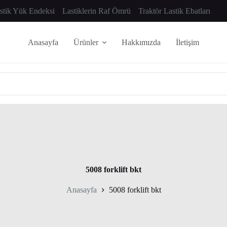
astik Yük Endeksi
Lastiklerin Raf Ömrü
Traktör Lastik Ebatları
Anasayfa
Ürünler
Hakkımızda
İletişim
5008 forklift bkt
Anasayfa
5008 forklift bkt