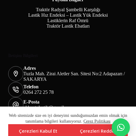
Traktör Radyal Şambelli Karşılığı
Lastik Hız Endeksi – Lastik Yük Endeksi
Lastiklerin Raf Ömrü
Traktör Lastik Ebatları
İletişim Bilgileri
Adres
Tuzla Mah. Zirai Aletler San. Sitesi No:2 Adapazarı /
SAKARYA
Telefon
0264 272 25 78
E-Posta
akbaotolastik@gmail.com
Mesafeli Satış Sözleşmesi
Teslimat&İade
Web sitemizde size en iyi deneyimi sunduğumuzdan emin olmak için
Üyelik KVKK Sayfası
Çerez Politikası
tanımlama bilgileri kullanıyoruz.
Çerez Politikası
Çerezleri Kabul Et
Çerezleri Reddet